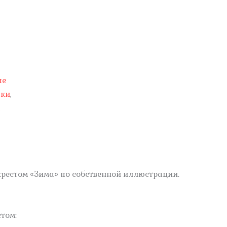
ые
дки
,
ы
.
рестом «Зима» по собственной иллюстрации
том: