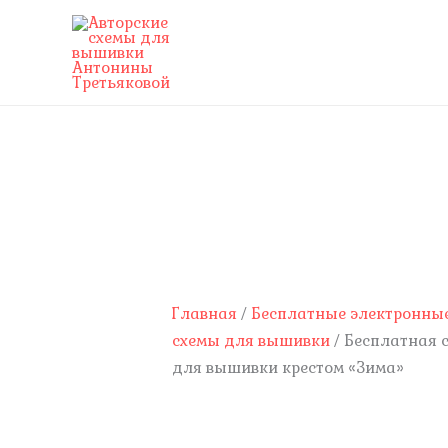
Перейти
к
содержимому
Количество
товара
Бесплатная
схема
для
вышивки
Главная
/
Бесплатные электронны
крестом
схемы для вышивки
/ Бесплатная 
"Зима"
для вышивки крестом «Зима»