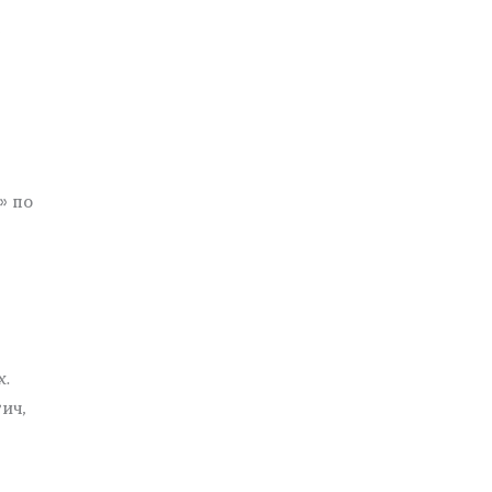
а
» по
х.
ич,