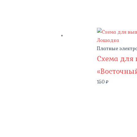
Платные электр
Схема для
«Восточны
150
₽