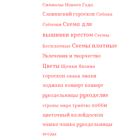
Символы Нового Года
Славянский гороскоп
Собака
Схема для
Собачки
вышивки крестом
Схемы
Схемы платные
Бесплатные
Увлечения и творчество
Цветы
Щенки
Япония
гороскоп
знаки
ежики
зодиака
конверт
конверт
рукоделие
рукодельницы
хобби
страны мира
триптих
цветочный калейдоскоп
чашка
чашка рукодельницы
ягоды