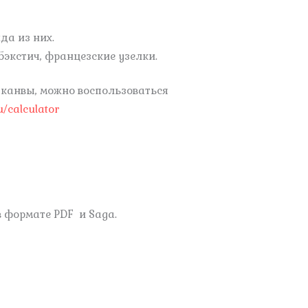
да из них.
бэкстич, францезские узелки.
 канвы, можно воспользоваться
u/calculator
 формате PDF и Saga.