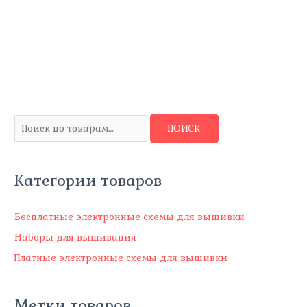
И
ПОИСК
с
к
Категории товаров
а
т
ь
Бесплатные электронные схемы для вышивки
:
Наборы для вышивания
Платные электронные схемы для вышивки
Метки товаров