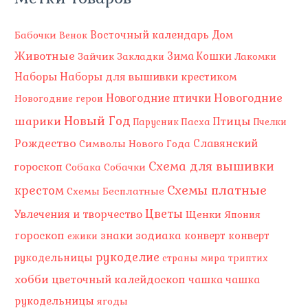
Восточный календарь
Бабочки
Дом
Венок
Животные
Зима
Зайчик
Кошки
Закладки
Лакомки
Наборы
Наборы для вышивки крестиком
Новогодние
Новогодние птички
Новогодние герои
Новый Год
шарики
Птицы
Пасха
Парусник
Пчелки
Рождество
Славянский
Символы Нового Года
Схема для вышивки
гороскоп
Собака
Собачки
Схемы платные
крестом
Схемы Бесплатные
Цветы
Увлечения и творчество
Щенки
Япония
гороскоп
знаки зодиака
конверт
конверт
ежики
рукоделие
рукодельницы
страны мира
триптих
хобби
цветочный калейдоскоп
чашка
чашка
рукодельницы
ягоды