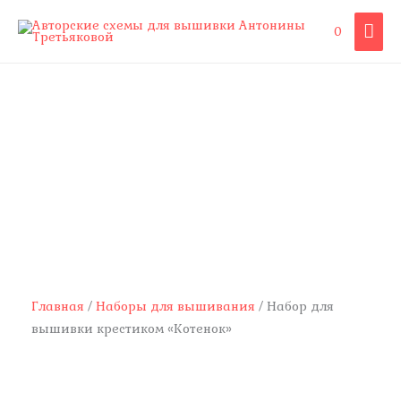
Перейти
ГЛА
0
к
содержимому
МЕ
Количество
товара
Набор
для
вышивки
крестиком
"Котенок"
Главная
/
Наборы для вышивания
/ Набор для
вышивки крестиком «Котенок»