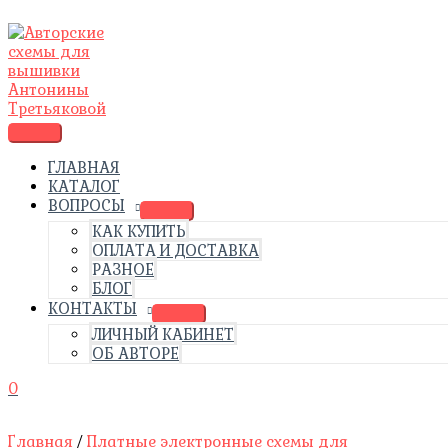
Перейти
Количество
ГЛАВНОЕ
к
товара
МЕНЮ
содержимому
Схема
для
вышивки
крестом
"Купальница
азиатская"
ГЛАВНАЯ
КАТАЛОГ
ВОПРОСЫ
КАК КУПИТЬ
ОПЛАТА И ДОСТАВКА
РАЗНОЕ
БЛОГ
КОНТАКТЫ
ЛИЧНЫЙ КАБИНЕТ
ОБ АВТОРЕ
0
Главная
/
Платные электронные схемы для