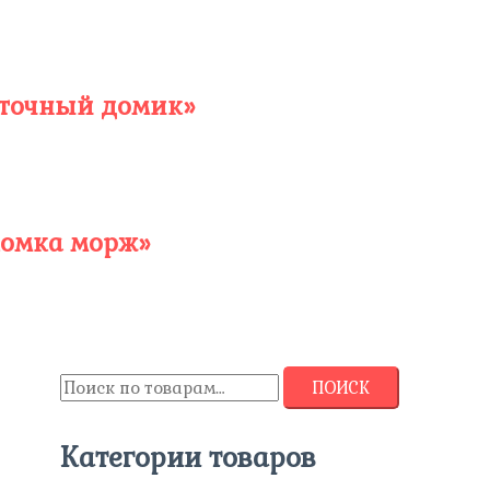
еточный домик»
комка морж»
ПОИСК
Категории товаров