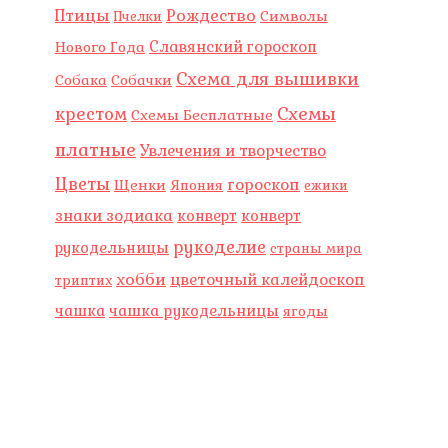
Рождество
Птицы
Символы
Пчелки
Славянский гороскоп
Нового Года
Схема для вышивки
Собака
Собачки
Схемы
крестом
Схемы Бесплатные
платные
Увлечения и творчество
Цветы
гороскоп
Щенки
Япония
ежики
знаки зодиака
конверт
конверт
рукоделие
рукодельницы
страны мира
хобби
цветочный калейдоскоп
триптих
чашка
чашка рукодельницы
ягоды