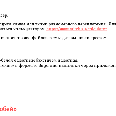
сер.
каунта канвы или ткани равномерного переплетения. Дл
ваться калькулятором:
https://www.stitch.su/calculator
ачивания архива файлов схемы для вышивки крестом
-белая с цветным бэкстичем и цветная,
тская» в формате Saga для вышивки через приложе
обей»