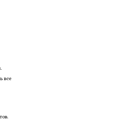
.
ь все
тов.