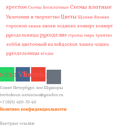
Схемы платные
крестом
Схемы Бесплатные
Цветы
Увлечения и творчество
Щенки
Япония
гороскоп
знаки зодиака
конверт
конверт
ежики
рукоделие
рукодельницы
страны мира
триптих
хобби
цветочный калейдоскоп
чашка
чашка
рукодельницы
ягоды
atsapp
Vk
Envelope
Санкт-Петербург, пос.Шушары
tretiakova-antonina@yandex.ru
+7 (921) 420-70-43
Политика конфиденциальности
Быстрые ссылки