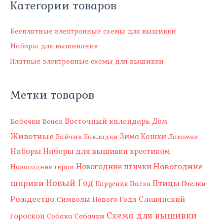
Категории товаров
а
т
ь
Бесплатные электронные схемы для вышивки
:
Наборы для вышивания
Платные электронные схемы для вышивки
Метки товаров
Восточный календарь
Бабочки
Дом
Венок
Животные
Зима
Зайчик
Кошки
Закладки
Лакомки
Наборы
Наборы для вышивки крестиком
Новогодние
Новогодние птички
Новогодние герои
Новый Год
шарики
Птицы
Пасха
Парусник
Пчелки
Рождество
Славянский
Символы Нового Года
Схема для вышивки
гороскоп
Собака
Собачки