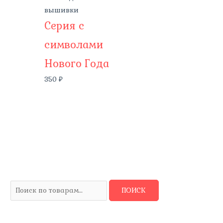
вышивки
Серия с
символами
Нового Года
350
₽
И
ПОИСК
с
к