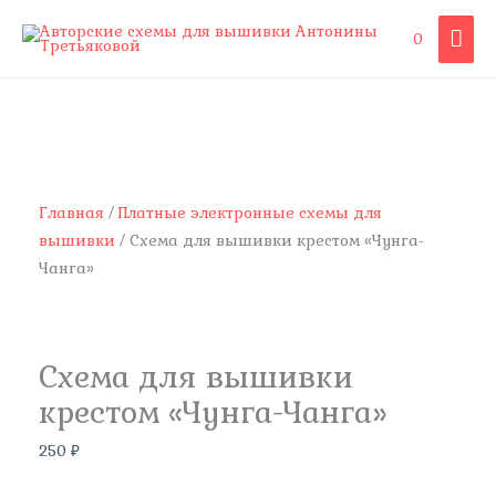
Перейти
ГЛА
0
к
содержимому
МЕ
Количество
товара
Схема
для
вышивки
Главная
/
Платные электронные схемы для
крестом
вышивки
/ Схема для вышивки крестом «Чунга-
"Чунга-
Чанга»
Чанга"
Схема для вышивки
крестом «Чунга-Чанга»
250
₽