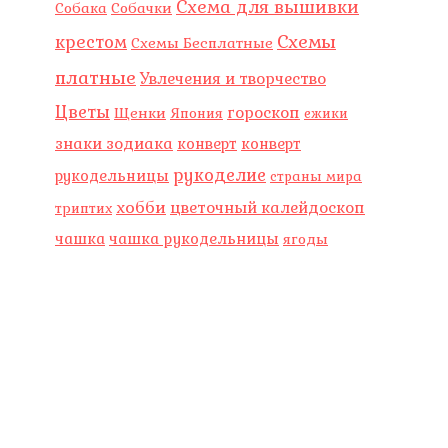
Схема для вышивки
Собака
Собачки
Схемы
крестом
Схемы Бесплатные
платные
Увлечения и творчество
Цветы
гороскоп
Щенки
Япония
ежики
знаки зодиака
конверт
конверт
рукоделие
рукодельницы
страны мира
хобби
цветочный калейдоскоп
триптих
чашка
чашка рукодельницы
ягоды