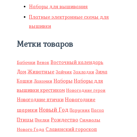
Наборы для вышивания
Платные электронные схемы для
вышивки
Метки товаров
Восточный календарь
Бабочки
Венок
Животные
Зима
Дом
Зайчик
Закладки
Наборы
Наборы для
Кошки
Лакомки
вышивки крестиком
Новогодние герои
Новогодние
Новогодние птички
Новый Год
шарики
Пасха
Парусник
Рождество
Птицы
Символы
Пчелки
Славянский гороскоп
Нового Года