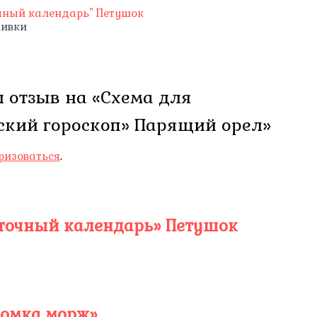
шивки
л отзыв на «Схема для
ский гороскоп» Парящий орел»
ризоваться
.
сточный календарь» Петушок
комка морж»