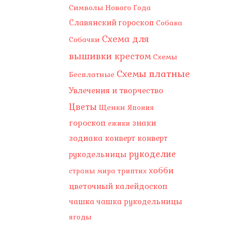
Символы Нового Года
Славянский гороскоп
Собака
Схема для
Собачки
вышивки крестом
Схемы
Схемы платные
Бесплатные
Увлечения и творчество
Цветы
Щенки
Япония
гороскоп
знаки
ежики
зодиака
конверт
конверт
рукоделие
рукодельницы
хобби
страны мира
триптих
цветочный калейдоскоп
чашка
чашка рукодельницы
ягоды