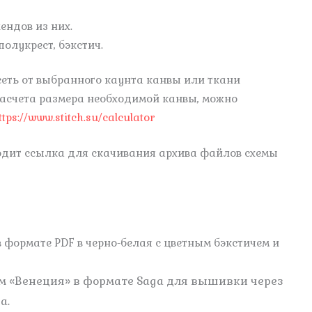
лендов из них.
полукрест, бэкстич.
сеть от выбранного каунта канвы или ткани
расчета размера необходимой канвы, можно
ttps://www.stitch.su/calculator
ходит ссылка для скачивания архива файлов схемы
 формате PDF в черно-белая с цветным бэкстичем и
м «Венеция» в формате Saga для вышивки через
a.