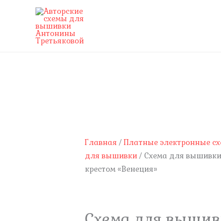
Перейти
к
содержимому
Количество
товара
Схема
для
вышивки
Главная
/
Платные электронные с
крестом
для вышивки
/ Схема для вышивк
"Венеция"
крестом «Венеция»
Схема для выши