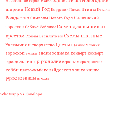
Новогодние
Новогодние птички
Новогодние герои
Новый Год
шарики
Птицы
Пасха
Парусник
Пчелки
Рождество
Славянский
Символы Нового Года
Схема для вышивки
гороскоп
Собака
Собачки
Схемы платные
крестом
Схемы Бесплатные
Цветы
Увлечения и творчество
Щенки
Япония
гороскоп
знаки зодиака
конверт
конверт
ежики
рукоделие
рукодельницы
страны мира
триптих
хобби
цветочный калейдоскоп
чашка
чашка
рукодельницы
ягоды
Whatsapp
Vk
Envelope