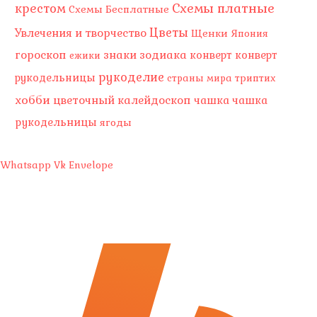
Схемы платные
крестом
Схемы Бесплатные
Цветы
Увлечения и творчество
Щенки
Япония
гороскоп
знаки зодиака
конверт
конверт
ежики
рукоделие
рукодельницы
страны мира
триптих
хобби
цветочный калейдоскоп
чашка
чашка
рукодельницы
ягоды
Whatsapp
Vk
Envelope