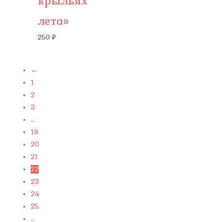
крыльях
лета»
250
₽
←
1
2
3
…
19
20
21
22
23
24
25
…