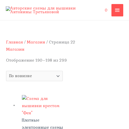
Перейти
ГЛА
0
к
содержимому
МЕ
Сортировка:
самые
недавние
Главная
/
Магазин
/ Страница 22
Магазин
Отображение 190–198 из 299
Платные
электронные схемы