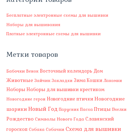
в
а
Бесплатные электронные схемы для вышивки
р
Наборы для вышивания
о
Платные электронные схемы для вышивки
в
Метки товаров
Восточный календарь
Бабочки
Дом
Венок
Животные
Зима
Зайчик
Кошки
Закладки
Лакомки
Наборы
Наборы для вышивки крестиком
Новогодние
Новогодние птички
Новогодние герои
Новый Год
шарики
Птицы
Пасха
Парусник
Пчелки
Рождество
Славянский
Символы Нового Года
Схема для вышивки
гороскоп
Собака
Собачки