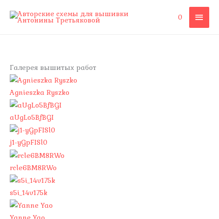
Перейти
ГЛА
0
к
содержимому
МЕ
Галерея вышитых работ
Agnieszka Ryszko
aUgLo5BfBGI
j1-yGpFISl0
rcle6BM8RWo
s5i_14v175k
Yanne Yao