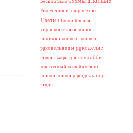
Схемы платные
Бесплатные
Увлечения и творчество
Цветы
Щенки
Япония
гороскоп
знаки
ежики
зодиака
конверт
конверт
рукоделие
рукодельницы
хобби
страны мира
триптих
цветочный калейдоскоп
чашка
чашка рукодельницы
ягоды