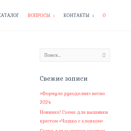
КАТАЛОГ
ВОПРОСЫ
КОНТАКТЫ
0
П
о
и
Свежие записи
с
к
«Формула рукоделия» весна
:
2024
Новинка! Схема для вышивки
крестом «Чашка с хлопком»
Схема для вышивки крестом