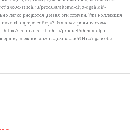
retiakova-stitch.ru/product/shema-dlya-vyshivki-
льно легко рисуются у меня эти птички. Уже коллекция
шивки «Голубую сойку»? Эта электронная схема
https://tretiakova-stitch.ru/product/shema-dlya-
аверное, снежная зима вдохновляет! И вот уже обе