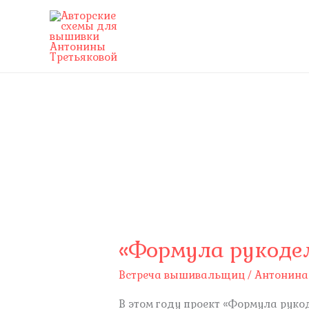
Перейти
к
содержимому
«Формула рукоде
Встреча вышивальщиц
/
Антонина
В этом году проект «Формула руко