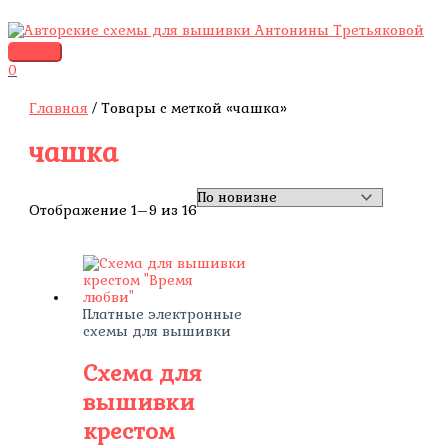
Перейти
ГЛАВНОЕ
Сортировка:
П
к
МЕНЮ
самые
о
содержимому
недавние
и
0
с
Главная
/ Товары с меткой «чашка»
к
чашка
т
о
в
Отображение 1–9 из 16
а
р
о
в
Платные электронные
схемы для вышивки
Схема для
вышивки
крестом