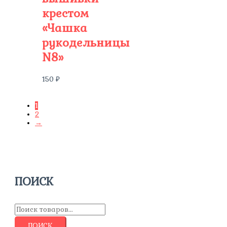
крестом
«Чашка
рукодельницы
N8»
150
₽
1
2
→
ПОИСК
ПОИСК