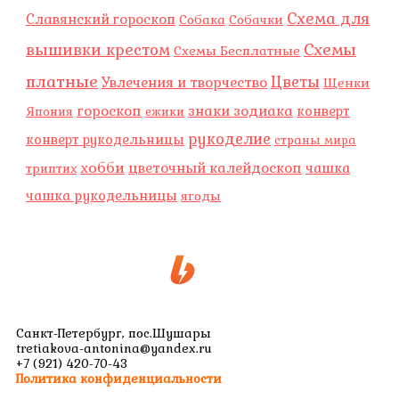
Схема для
Славянский гороскоп
Собака
Собачки
Схемы
вышивки крестом
Схемы Бесплатные
платные
Цветы
Увлечения и творчество
Щенки
гороскоп
знаки зодиака
конверт
Япония
ежики
рукоделие
конверт рукодельницы
страны мира
хобби
цветочный калейдоскоп
чашка
триптих
чашка рукодельницы
ягоды
W
V
E
h
k
n
Санкт-Петербург, пос.Шушары
a
v
tretiakova-antonina@yandex.ru
+7 (921) 420-70-43
Политика конфиденциальности