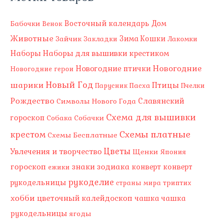
Восточный календарь
Бабочки
Дом
Венок
Животные
Зима
Зайчик
Кошки
Закладки
Лакомки
Наборы
Наборы для вышивки крестиком
Новогодние
Новогодние птички
Новогодние герои
Новый Год
шарики
Птицы
Пасха
Парусник
Пчелки
Рождество
Славянский
Символы Нового Года
Схема для вышивки
гороскоп
Собака
Собачки
Схемы платные
крестом
Схемы Бесплатные
Цветы
Увлечения и творчество
Щенки
Япония
гороскоп
знаки зодиака
конверт
конверт
ежики
рукоделие
рукодельницы
страны мира
триптих
хобби
цветочный калейдоскоп
чашка
чашка
рукодельницы
ягоды