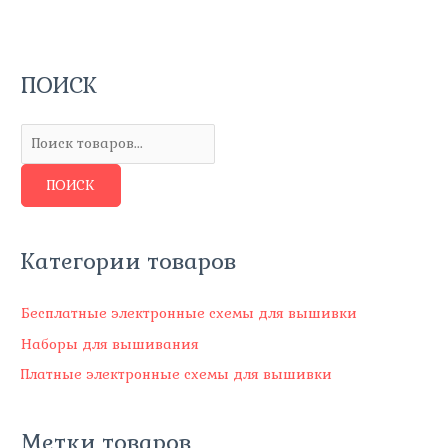
ПОИСК
П
о
и
с
ПОИСК
к
т
о
Категории товаров
в
а
Бесплатные электронные схемы для вышивки
р
Наборы для вышивания
о
Платные электронные схемы для вышивки
в
Метки товаров