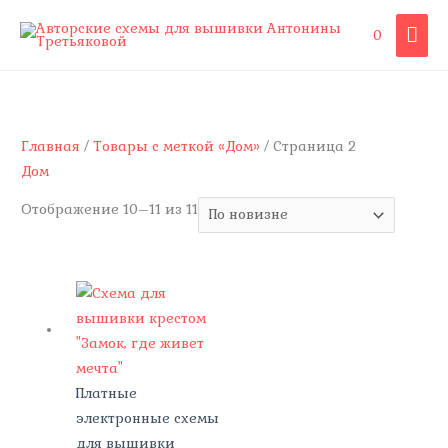
Перейти
ГЛА
0
к
содержимому
МЕ
Сортировка:
самые
недавние
Главная
/
Товары с меткой «Дом»
/ Страница 2
Дом
Отображение 10–11 из 11
Платные
электронные схемы
для вышивки