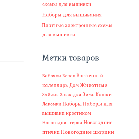
р
схемы для вышивки
о
Наборы для вышивания
в
Платные электронные схемы
для вышивки
Метки товаров
Восточный
Бабочки
Венок
Животные
календарь
Дом
Зима
Зайчик
Кошки
Закладки
Наборы
Наборы для
Лакомки
вышивки крестиком
Новогодние
Новогодние герои
Новогодние шарики
птички