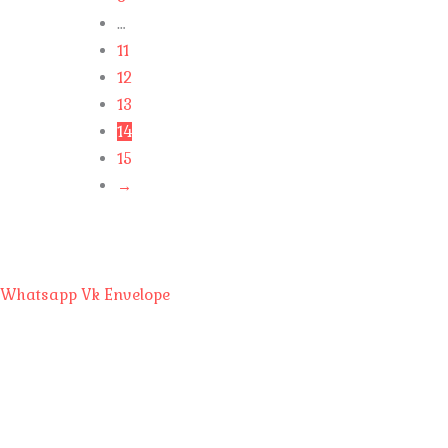
…
11
12
13
14
15
→
Whatsapp
Vk
Envelope