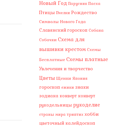
Новый Год
Пасха
Парусник
Рождество
Птицы
Пчелки
Символы Нового Года
Славянский гороскоп
Собака
Схема для
Собачки
вышивки крестом
Схемы
Схемы платные
Бесплатные
Увлечения и творчество
Цветы
Щенки
Япония
гороскоп
знаки
ежики
зодиака
конверт
конверт
рукоделие
рукодельницы
хобби
страны мира
триптих
цветочный калейдоскоп