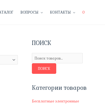
АТАЛОГ
ВОПРОСЫ
КОНТАКТЫ
0
ПОИСК
П
о
и
с
ПОИСК
к
т
о
Категории товаров
в
а
Бесплатные электронные