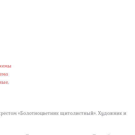
схемы
ема
ные
,
крестом «Болотноцветник щитолистный». Художник и