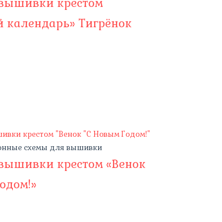
 вышивки крестом
й календарь» Тигрёнок
онные схемы для вышивки
 вышивки крестом «Венок
одом!»