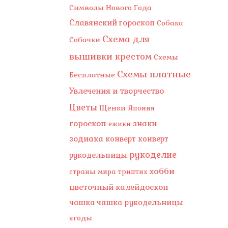
Символы Нового Года
Славянский гороскоп
Собака
Схема для
Собачки
вышивки крестом
Схемы
Схемы платные
Бесплатные
Увлечения и творчество
Цветы
Щенки
Япония
гороскоп
знаки
ежики
зодиака
конверт
конверт
рукоделие
рукодельницы
хобби
страны мира
триптих
цветочный калейдоскоп
чашка
чашка рукодельницы
ягоды