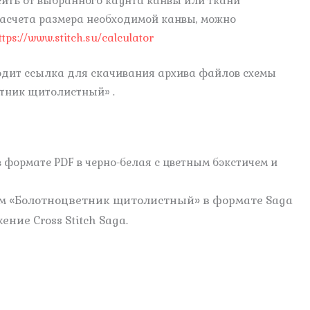
сить от выбранного каунта канвы или ткани
расчета размера необходимой канвы, можно
ttps://www.stitch.su/calculator
ходит ссылка для скачивания архива файлов схемы
тник щитолистный» .
 формате PDF в черно-белая с цветным бэкстичем и
м «Болотноцветник щитолистный» в формате Saga
ие Cross Stitch Saga.