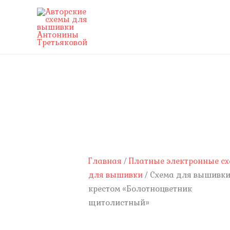
Перейти
к
содержимому
Количество
товара
Схема
для
вышивки
крестом
Главная
/
Платные электронные с
"Болотноцветник
для вышивки
/ Схема для вышивк
щитолистный"
крестом «Болотноцветник
щитолистный»