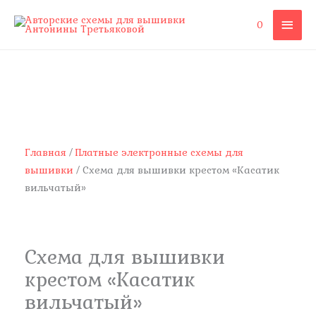
Перейти
ГЛА
0
к
содержимому
МЕ
Количество
товара
Схема
для
вышивки
крестом
Главная
/
Платные электронные схемы для
"Касатик
вышивки
/ Схема для вышивки крестом «Касатик
вильчатый"
вильчатый»
Схема для вышивки
крестом «Касатик
вильчатый»