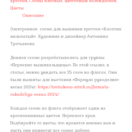
крестом
,
Схемы платные
,
цветочный калейдоскоп
,
Цветы
Описание
Электронная схема для вышивки крестом «Касатик
вильчатый». Художник и дизайнер Антонина
Третьякова.
Данная схема разрабатывалась для группы
«Пермские вышивальщицы». По этой ссылке, в
статье, можно увидеть все 25 схем на флагах. Они
были вышиты для выставки «Формула рукоделия»
весна 2024г:
https://tretiakova-stitch.ru/formula-
rukodeliya-vesna-2024/
Каждая схема из флага отображает один из
краснокнижных цветов Пермского края.
Подбирайте те цветы, что нравятся именно вам и
пусть они принесут все самое доброе.