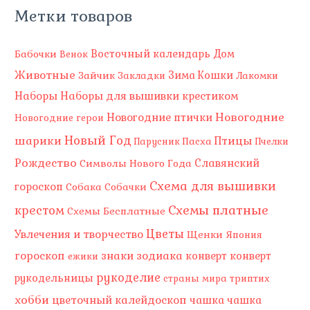
Метки товаров
Восточный календарь
Бабочки
Дом
Венок
Животные
Зима
Зайчик
Кошки
Закладки
Лакомки
Наборы
Наборы для вышивки крестиком
Новогодние
Новогодние птички
Новогодние герои
Новый Год
шарики
Птицы
Пасха
Парусник
Пчелки
Рождество
Славянский
Символы Нового Года
Схема для вышивки
гороскоп
Собака
Собачки
Схемы платные
крестом
Схемы Бесплатные
Цветы
Увлечения и творчество
Щенки
Япония
гороскоп
знаки зодиака
конверт
конверт
ежики
рукоделие
рукодельницы
страны мира
триптих
хобби
цветочный калейдоскоп
чашка
чашка