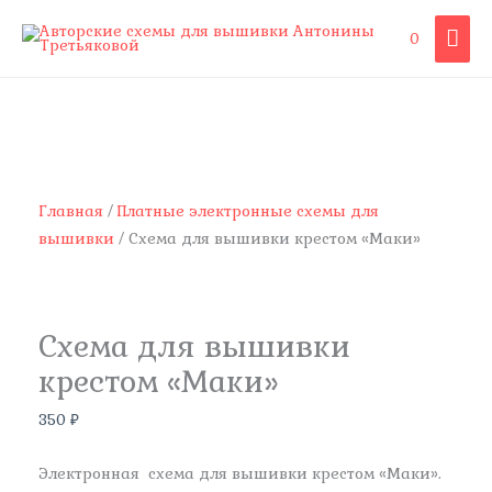
Перейти
ГЛА
0
к
содержимому
МЕ
Количество
товара
Схема
для
вышивки
Главная
/
Платные электронные схемы для
крестом
вышивки
/ Схема для вышивки крестом «Маки»
"Маки"
Схема для вышивки
крестом «Маки»
350
₽
Электронная схема для вышивки крестом «Маки».