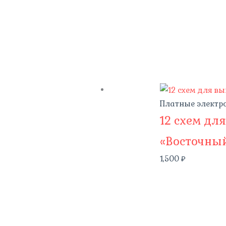
Платные электр
12 схем дл
«Восточны
1,500
₽