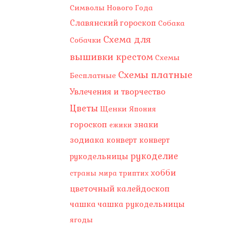
Символы Нового Года
Славянский гороскоп
Собака
Схема для
Собачки
вышивки крестом
Схемы
Схемы платные
Бесплатные
Увлечения и творчество
Цветы
Щенки
Япония
гороскоп
знаки
ежики
зодиака
конверт
конверт
рукоделие
рукодельницы
хобби
страны мира
триптих
цветочный калейдоскоп
чашка
чашка рукодельницы
ягоды