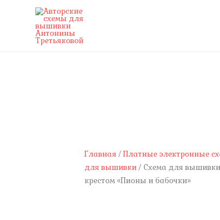
Перейти
к
содержимому
Количество
товара
Схема
для
вышивки
крестом
Главная
/
Платные электронные с
"Пионы
для вышивки
/ Схема для вышивк
и
крестом «Пионы и бабочки»
бабочки"