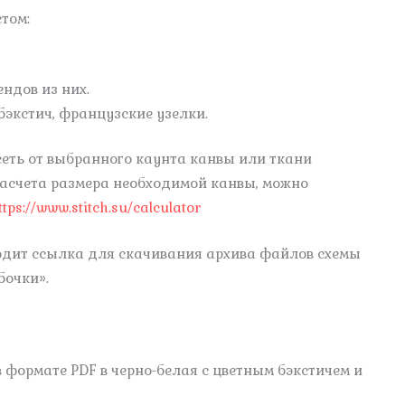
том:
ендов из них.
бэкстич, французские узелки.
сеть от выбранного каунта канвы или ткани
расчета размера необходимой канвы, можно
ttps://www.stitch.su/calculator
ходит ссылка для скачивания архива файлов схемы
бочки».
 формате PDF в черно-белая с цветным бэкстичем и