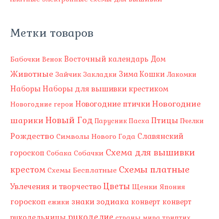
Метки товаров
Восточный календарь
Бабочки
Дом
Венок
Животные
Зима
Зайчик
Кошки
Закладки
Лакомки
Наборы
Наборы для вышивки крестиком
Новогодние
Новогодние птички
Новогодние герои
Новый Год
шарики
Птицы
Пасха
Парусник
Пчелки
Рождество
Славянский
Символы Нового Года
Схема для вышивки
гороскоп
Собака
Собачки
Схемы платные
крестом
Схемы Бесплатные
Цветы
Увлечения и творчество
Щенки
Япония
гороскоп
знаки зодиака
конверт
конверт
ежики
рукоделие
рукодельницы
страны мира
триптих