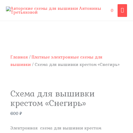
Перейти
ГЛА
0
к
содержимому
МЕ
Количество
товара
Схема
для
вышивки
Главная
/
Платные электронные схемы для
крестом
вышивки
/ Схема для вышивки крестом «Снегирь»
"Снегирь"
Схема для вышивки
крестом «Снегирь»
600
₽
Электронная схема для вышивки крестом