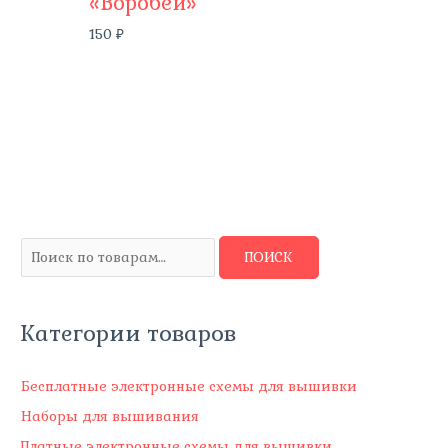
«Воробей»
150
₽
И
ПОИСК
с
к
Категории товаров
а
т
ь
Бесплатные электронные схемы для вышивки
:
Наборы для вышивания
Платные электронные схемы для вышивки