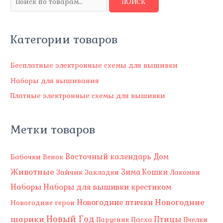
ПОИСК
с
к
Категории товаров
а
т
ь
Бесплатные электронные схемы для вышивки
:
Наборы для вышивания
Платные электронные схемы для вышивки
Метки товаров
Восточный календарь
Бабочки
Дом
Венок
Животные
Зима
Зайчик
Кошки
Закладки
Лакомки
Наборы
Наборы для вышивки крестиком
Новогодние
Новогодние птички
Новогодние герои
Новый Год
шарики
Птицы
Пасха
Парусник
Пчелки