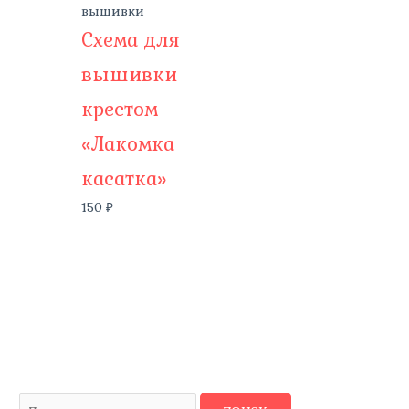
вышивки
Схема для
вышивки
крестом
«Лакомка
касатка»
150
₽
И