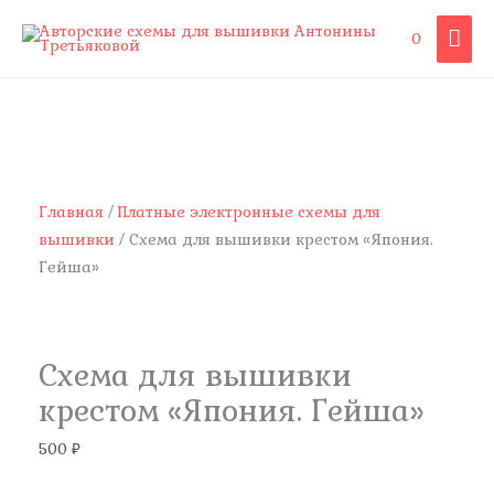
Перейти
ГЛА
0
к
содержимому
МЕ
Количество
товара
Схема
для
вышивки
Главная
/
Платные электронные схемы для
крестом
вышивки
/ Схема для вышивки крестом «Япония.
"Япония.
Гейша»
Гейша"
Схема для вышивки
крестом «Япония. Гейша»
500
₽