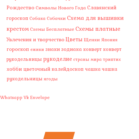
Рождество
Славянский
Символы Нового Года
Схема для вышивки
гороскоп
Собака
Собачки
Схемы платные
крестом
Схемы Бесплатные
Цветы
Увлечения и творчество
Щенки
Япония
гороскоп
знаки зодиака
конверт
конверт
ежики
рукоделие
рукодельницы
страны мира
триптих
хобби
цветочный калейдоскоп
чашка
чашка
рукодельницы
ягоды
Whatsapp
Vk
Envelope