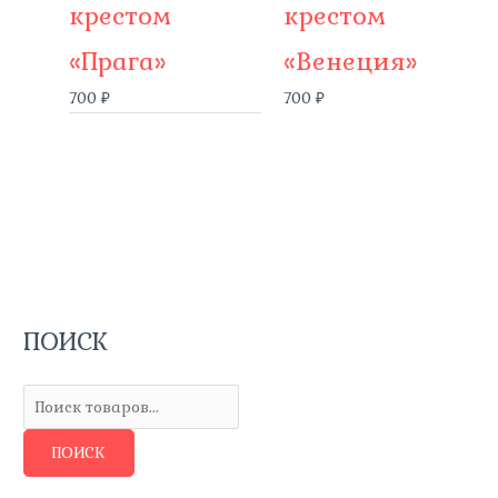
крестом
крестом
«Прага»
«Венеция»
700
₽
700
₽
ПОИСК
П
о
и
с
ПОИСК
к
т