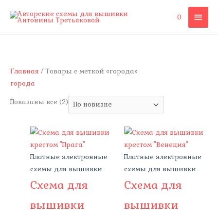
Перейти
ГЛА
0
к
содержимому
МЕ
Сортировка:
самые
недавние
Главная
/ Товары с меткой «города»
города
Показаны все (2)
Платные электронные
Платные электронные
схемы для вышивки
схемы для вышивки
Схема для
Схема для
вышивки
вышивки