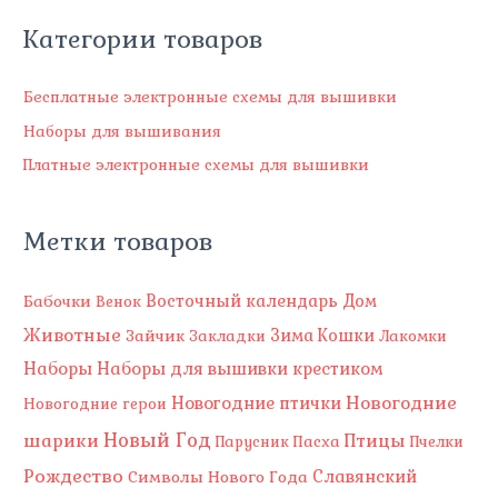
о
Категории товаров
в
а
Бесплатные электронные схемы для вышивки
р
Наборы для вышивания
о
Платные электронные схемы для вышивки
в
Метки товаров
Восточный календарь
Бабочки
Дом
Венок
Животные
Зима
Зайчик
Кошки
Закладки
Лакомки
Наборы
Наборы для вышивки крестиком
Новогодние
Новогодние птички
Новогодние герои
Новый Год
шарики
Птицы
Пасха
Парусник
Пчелки
Рождество
Славянский
Символы Нового Года