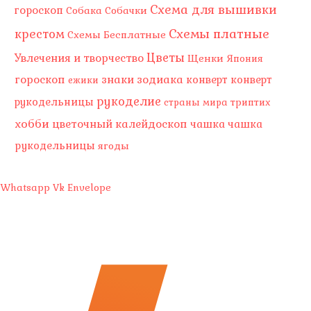
Схема для вышивки
гороскоп
Собака
Собачки
Схемы платные
крестом
Схемы Бесплатные
Цветы
Увлечения и творчество
Щенки
Япония
гороскоп
знаки зодиака
конверт
конверт
ежики
рукоделие
рукодельницы
страны мира
триптих
хобби
цветочный калейдоскоп
чашка
чашка
рукодельницы
ягоды
Whatsapp
Vk
Envelope